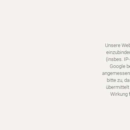
Unsere Web
einzubinde
(insbes. I
Google be
angemessene
bitte zu, 
übermittelt
Wirkung f