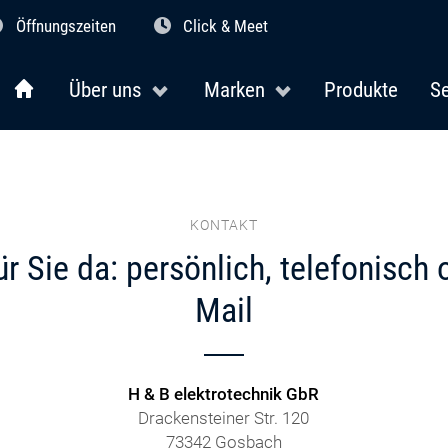
Öffnungszeiten
Click & Meet
Über uns
Marken
Produkte
Se
KONTAKT
ür Sie da: persönlich, telefonisch 
Mail
H & B elektrotechnik GbR
Drackensteiner Str. 120
73342 Gosbach