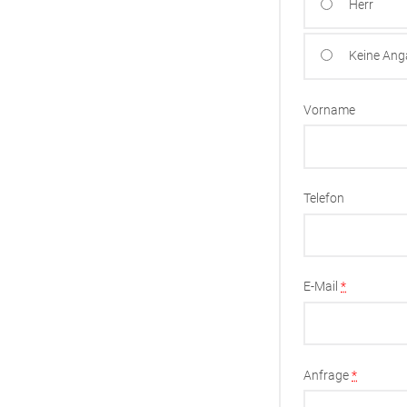
Herr
Keine An
Vorname
Telefon
E-Mail
*
Anfrage
*