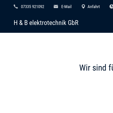
07335 921092
E-Mail
Anfahrt
H & B elektrotechnik GbR
Wir sind f