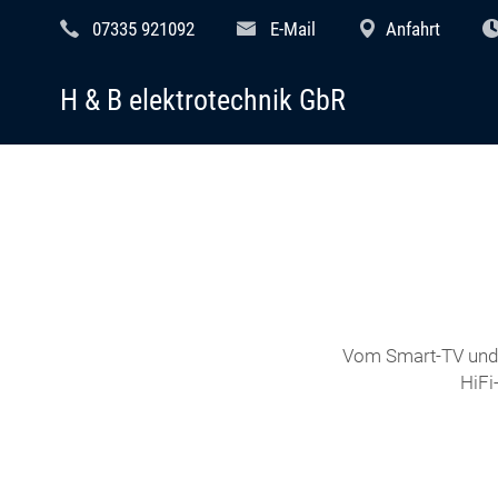
07335 921092
E-Mail
Anfahrt
H & B elektrotechnik GbR
Vom Smart-TV und 
HiFi