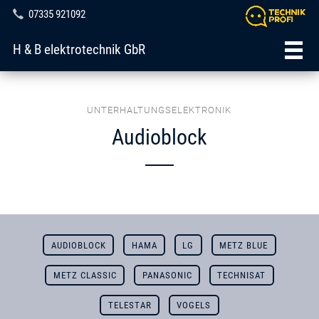
07335 921092
H & B elektrotechnik GbR
UNTERHALTUNGSELEKTRONIK
Audioblock
AUDIOBLOCK
HAMA
LG
METZ BLUE
METZ CLASSIC
PANASONIC
TECHNISAT
TELESTAR
VOGELS