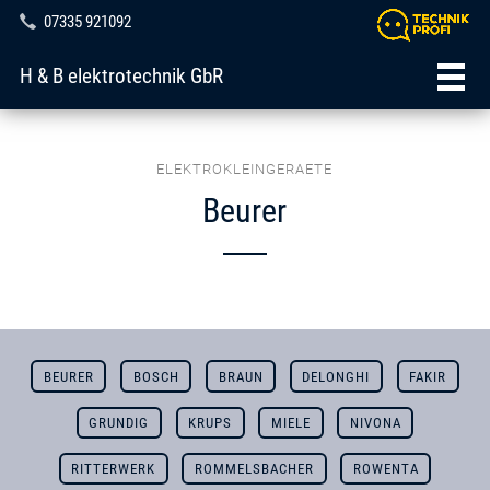
07335 921092
H & B elektrotechnik GbR
ELEKTROKLEINGERAETE
Beurer
BEURER
BOSCH
BRAUN
DELONGHI
FAKIR
GRUNDIG
KRUPS
MIELE
NIVONA
RITTERWERK
ROMMELSBACHER
ROWENTA