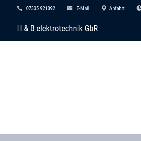
07335 921092
E-Mail
Anfahrt
H & B elektrotechnik GbR