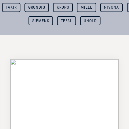
FAKIR
GRUNDIG
KRUPS
MIELE
NIVONA
SIEMENS
TEFAL
UNOLD